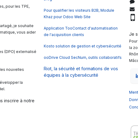
es, pour les TPE,
Pour qualifier les visiteurs B2B, Module
Khaz pour Odoo Web Site
0
rtagé, je souhaite
Application TooContact d'automatisation
rmatique, vous aider
Je 
de l'acquisition clients
Pour 
Kosto solution de gestion et cybersécurité
la z
es (DPO) externalisé
Rhôn
ooDrive Cloud SecNum, outils collaboratifs
Mâco
Riot, la sécurité et formations de vos
les nouvelles
équipes à la cybersécurité
développer la
el.
Ment
Donn
s inscrire à notre
Condi