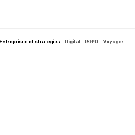
Mes services
GreenTech - Réconditionné
Blog
Rendez
Entreprises et stratégies
Digital
RGPD
Voyager