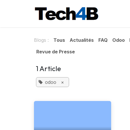
Se rendre au contenu
Accueil
Blogs :
Tous
Actualités
FAQ
Odoo
Revue de Presse
1 Article
odoo
×