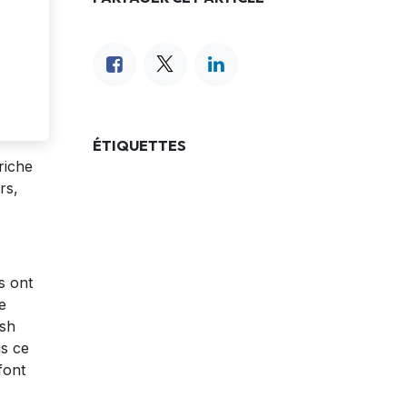
ÉTIQUETTES
riche
rs,
s ont
e
ash
is ce
font