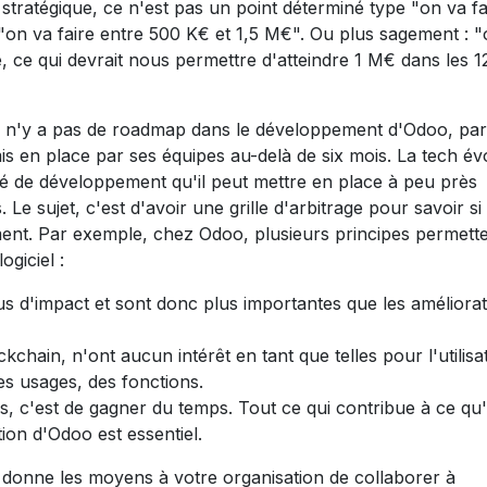
f stratégique, ce n'est pas un point déterminé type "on va fa
 "on va faire entre 500 K€ et 1,5 M€". Ou plus sagement : 
, ce qui devrait nous permettre d'atteindre 1 M€ dans les 1
l n'y a pas de roadmap dans le développement d'Odoo, pa
mis en place par ses équipes au-delà de six mois. La tech év
acité de développement qu'il peut mettre en place à peu près
 Le sujet, c'est d'avoir une grille d'arbitrage pour savoir si
ment. Par exemple, chez Odoo, plusieurs principes permett
ogiciel :
s d'impact et sont donc plus importantes que les améliorat
chain, n'ont aucun intérêt en tant que telles pour l'utilisa
des usages, des fonctions.
es, c'est de gagner du temps. Tout ce qui contribue à ce qu
tion d'Odoo est essentiel.
oo donne les moyens à votre organisation de collaborer à