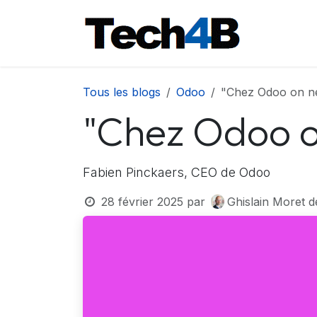
Se rendre au contenu
Accueil
Tous les blogs
Odoo
"Chez Odoo on ne 
"Chez Odoo on
Fabien Pinckaers, CEO de Odoo
28 février 2025
par
Ghislain Moret 