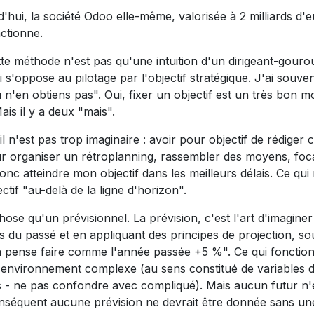
'hui, la société Odoo elle-même, valorisée à 2 milliards d'e
ctionne.
e méthode n'est pas qu'une intuition d'un dirigeant-gourou 
 s'oppose au pilotage par l'objectif stratégique. J'ai souve
tu n'en obtiens pas". Oui, fixer un objectif est un très bon m
is il y a deux "mais".
il n'est pas trop imaginaire : avoir pour objectif de rédiger c
 pour organiser un rétroplanning, rassembler des moyens, foca
donc atteindre mon objectif dans les meilleurs délais. Ce qui 
tif "au-delà de la ligne d'horizon".
hose qu'un prévisionnel. La prévision, c'est l'art d'imagine
s du passé et en appliquant des principes de projection, s
 pense faire comme l'année passée +5 %". Ce qui fonctio
n environnement complexe (au sens constitué de variables 
es - ne pas confondre avec compliqué). Mais aucun futur n'
onséquent aucune prévision ne devrait être donnée sans un