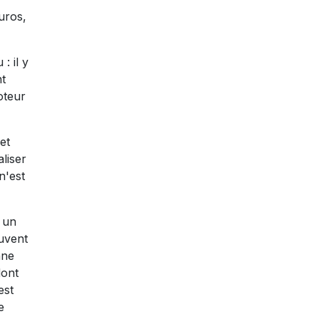
uros,
: il y
nt
oteur
et
liser
n'est
r un
ouvent
nne
dont
est
e