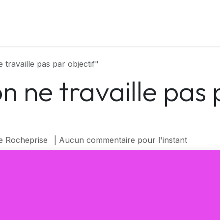
Mes services
GreenTech - Réconditionné
Blog
Rendez
travaille pas par objectif"
 ne travaille pas 
de Rocheprise
| Aucun commentaire pour l'instant