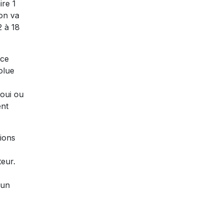
ire 1
"on va
2 à 18
rce
olue
 oui ou
ent
ions
teur.
'un