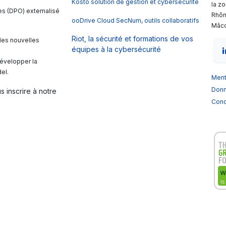
Kosto solution de gestion et cybersécurité
la z
es (DPO) externalisé
Rhôn
ooDrive Cloud SecNum, outils collaboratifs
Mâco
Riot, la sécurité et formations de vos
les nouvelles
équipes à la cybersécurité
développer la
el.
Ment
Donn
s inscrire à notre
Condi