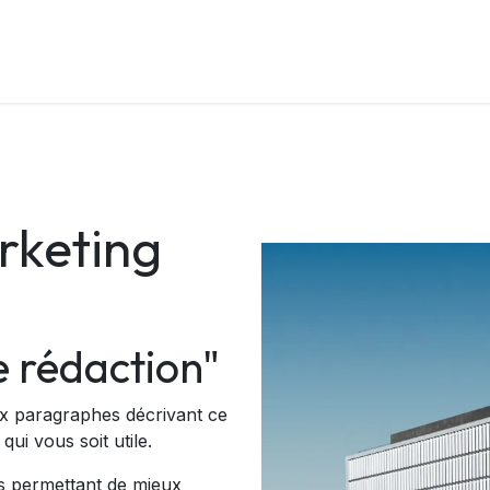
Mes services
GreenTech - Réconditionné
Blog
Rendez
rketing
e rédaction"
x paragraphes décrivant ce
ui vous soit utile.
us permettant de mieux