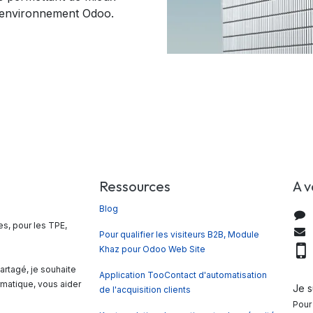
l'environnement Odoo.
Ressources
A v
Blog
es, pour les TPE,
Pour qualifier les visiteurs B2B, Module
Khaz pour Odoo Web Site
0
rtagé, je souhaite
Application TooContact d'automatisation
rmatique, vous aider
Je 
de l'acquisition clients
Pour 